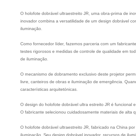
O holofote dobrável ultraestreito JR, uma obra-prima de in
inovador combina a versatilidade de um design dobrável co
iluminação.
Como fornecedor líder, fazemos parceria com um fabricante
testes rigorosos e medidas de controle de qualidade em toda
de iluminação.
O mecanismo de dobramento exclusivo deste projetor permit
livre, canteiros de obras e iluminação de emergência. Quando
características arquitetónicas.
O design do holofote dobrável ultra estreito JR é funciona
O fabricante selecionou cuidadosamente materiais de alta
O holofote dobrável ultraestreito JR, fabricado na China po
iluminação. Seu design dobrável inovador, recursos de ilum