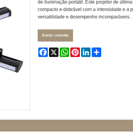
de iluminação portátil. Este projetor de últ
compacto e dobrável com a intensidade e a pr
versatilidade e desempenho incomparáveis.
Enviar consulta
Facebook
X
WhatsApp
Pinterest
LinkedIn
Share