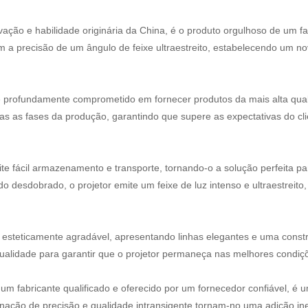
ovação e habilidade originária da China, é o produto orgulhoso de um 
m a precisão de um ângulo de feixe ultraestreito, estabelecendo um 
 profundamente comprometido em fornecer produtos da mais alta qualid
s as fases da produção, garantindo que supere as expectativas do clie
e fácil armazenamento e transporte, tornando-o a solução perfeita p
 desdobrado, o projetor emite um feixe de luz intenso e ultraestreito, 
l e esteticamente agradável, apresentando linhas elegantes e uma const
 qualidade para garantir que o projetor permaneça nas melhores cond
r um fabricante qualificado e oferecido por um fornecedor confiável, 
inação de precisão e qualidade intransigente tornam-no uma adição in