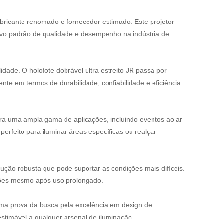
fabricante renomado e fornecedor estimado. Este projetor
novo padrão de qualidade e desempenho na indústria de
ade. O holofote dobrável ultra estreito JR passa por
nte em termos de durabilidade, confiabilidade e eficiência
ara uma ampla gama de aplicações, incluindo eventos ao ar
perfeito para iluminar áreas específicas ou realçar
rução robusta que pode suportar as condições mais difíceis.
ições mesmo após uso prolongado.
é uma prova da busca pela excelência em design de
estimável a qualquer arsenal de iluminação.