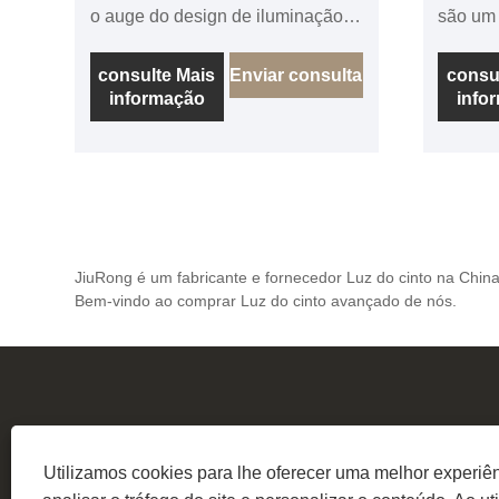
o auge do design de iluminação e
são um
excelência de fabricação da
impress
China. Como fabricantes e
fabrica
consulte Mais
Enviar consulta
consu
informação
info
fornecedores de renome, temos o
fabrica
orgulho de apresentar estas
respeit
lâmpadas, que incorporam a
oferece
própria essência da qualidade, do
incorpo
artesanato e da inovação.
entre e
qualida
JiuRong é um fabricante e fornecedor Luz do cinto na China
Bem-vindo ao comprar Luz do cinto avançado de nós.
Utilizamos cookies para lhe oferecer uma melhor experiê
Endereço:
Nº 7, Zona Industria