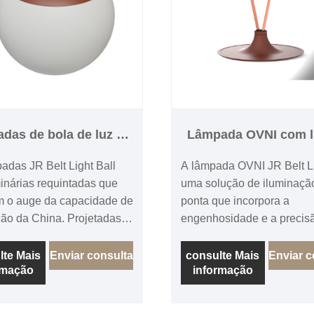
das de bola de luz de
Lâmpada OVNI com l
cinto
cinto
adas JR Belt Light Ball
A lâmpada OVNI JR Belt Li
inárias requintadas que
uma solução de iluminaçã
m o auge da capacidade de
ponta que incorpora a
ção da China. Projetadas e
engenhosidade e a precis
das por um fabricante
setor manufatureiro da Chi
o, essas luminárias
Fabricada por um fabrican
lte Mais
Enviar consulta
consulte Mais
Enviar c
rmação
informação
as incorporam uma
prestígio com um histórico
ção perfeita de estética e
comprovado de fornecimen
alidade, tornando-as
produtos de qualidade