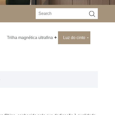
Trilha magnética ultrafina
Luz do cinto
o