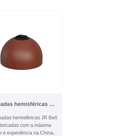
s entre clientes
excepcional, esta lâmpad
ciais e comerciais.
forma de OVNI é uma obra
de design e engenharia
modernos.
adas hemisféricas de
luz de cinto
adas hemisféricas JR Belt
fabricadas com a máxima
o e experiência na China,