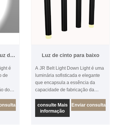
uz de
Luz de cinto para baixo
ght é
A JR Belt Light Down Light é uma
o de
luminária sofisticada e elegante
que encapsula a essência da
ão do
capacidade de fabricação da
na.
China. Projetado e fabricado por
te de
um renomado fabricante chinês,
onsulta
consulte Mais
Enviar consulta
informação
este down light é uma prova do
to de
compromisso do país com a
excelência em artesanato e