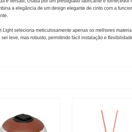
da e versátil, criada por um prestigiado fabricante e forneced
mbina a elegância de um design elegante de cinto com a funci
nte.
lt Light seleciona meticulosamente apenas os melhores materia
ser leve, mas robusto, permitindo fácil instalação e flexibilida