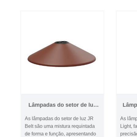
este holofote destaca-se como
favorita
uma solução de iluminação fiável
residen
e eficiente.
Lâmpadas do setor de luz
Lâmp
de cinto
As lâmpadas do setor de luz JR
As lâmp
Belt são uma mistura requintada
Light, 
de forma e função, apresentando
precisã