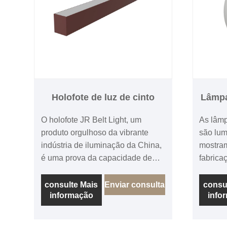
Holofote de luz de cinto
Lâmpa
O holofote JR Belt Light, um
As lâmp
produto orgulhoso da vibrante
são lum
indústria de iluminação da China,
mostra
é uma prova da capacidade de
fabrica
fabricação do país e do
produzi
compromisso com a qualidade.
renomad
consulte Mais
Enviar consulta
consu
informação
info
Fabricado por um fabricante líder
esféric
conhecido pela sua engenharia
combina
de precisão e design inovador,
funcion