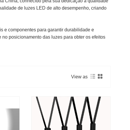
or na China, conhecido pela sua dedicação à qualidade
onalidade de luzes LED de alto desempenho, criando
is e componentes para garantir durabilidade e
de no posicionamento das luzes para obter os efeitos
View as