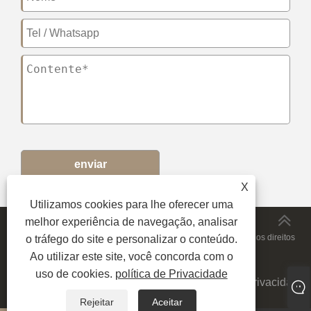
enviar
X
Utilizamos cookies para lhe oferecer uma
melhor experiência de navegação, analisar
Copyright © 2024 JiuRong Lighting Technology Co., Ltd. Todos os direitos
o tráfego do site e personalizar o conteúdo.
Ao utilizar este site, você concorda com o
reservados.
uso de cookies.
política de Privacidade
Links
|
Sitemap
|
RSS
|
XML
|
política de Privacidade
|
Rejeitar
Aceitar